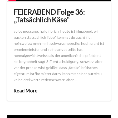
FEIERABEND Folge 36:
„Tatsächlich Käse“
voice message: hallo florian, heute ist filmabend, wir
gucken „tatsächlich liebe“ kommst du auch? flo:
nein.weiss: mmh mmh.schwarz: nope.flo: hugh grant ist
premierminister und seine angestellte hat
normalgewichtweiss: als der amerikanische präsident
sie begrabbelt sagt SIE entschuldigung. schwarz: aber
vor der presse wird geklärt, dass „fatalie“ britisches
eigentum istflo: mister darcy kann mit seiner putzfrau
keine drei worte redenschwarz: aber …
Read More