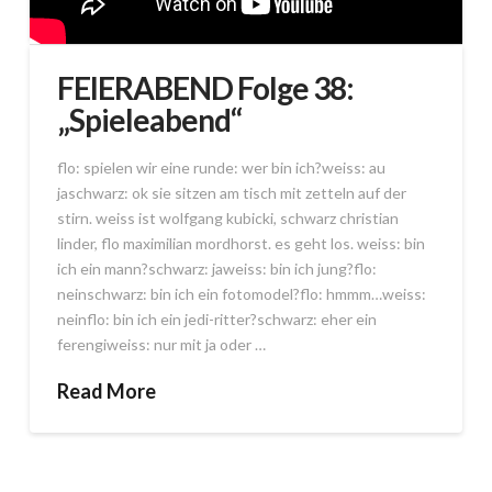
FEIERABEND Folge 38:
„Spieleabend“
flo: spielen wir eine runde: wer bin ich?weiss: au
jaschwarz: ok sie sitzen am tisch mit zetteln auf der
stirn. weiss ist wolfgang kubicki, schwarz christian
linder, flo maximilian mordhorst. es geht los. weiss: bin
ich ein mann?schwarz: jaweiss: bin ich jung?flo:
neinschwarz: bin ich ein fotomodel?flo: hmmm…weiss:
neinflo: bin ich ein jedi-ritter?schwarz: eher ein
ferengiweiss: nur mit ja oder …
Read More