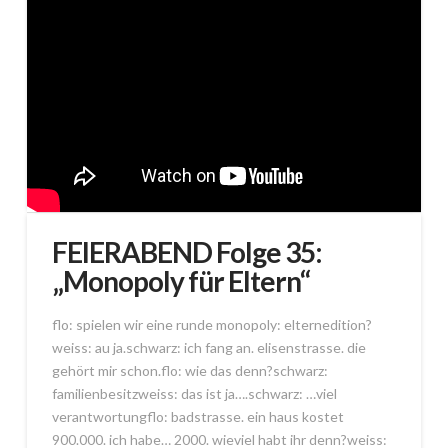
FEIERABEND Folge 35:
„Monopoly für Eltern“
flo: spielen wir eine runde monopoly: elternedition?
weiss: au ja.schwarz: ich fang an. elisenstrasse. die
gehört mir schon.flo: wie das denn?schwarz:
familienbesitzweiss: das ist ja….schwarz: …viel
verantwortungflo: badstrasse. ein haus kostet
900.000. ich habe… 2000. wieviel habt ihr denn?weiss: