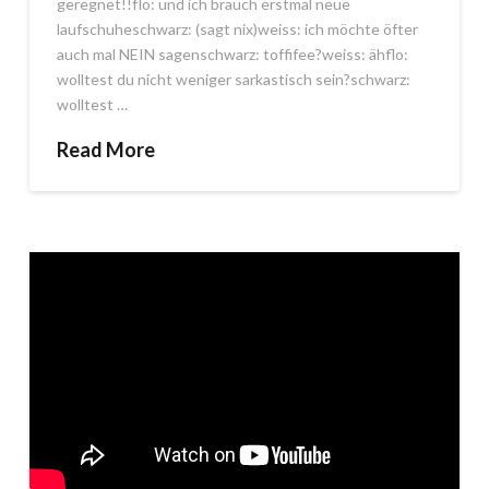
geregnet!!flo: und ich brauch erstmal neue
laufschuheschwarz: (sagt nix)weiss: ich möchte öfter
auch mal NEIN sagenschwarz: toffifee?weiss: ähflo:
wolltest du nicht weniger sarkastisch sein?schwarz:
wolltest …
Read More