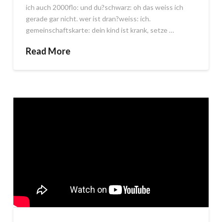
ich auch 2000flo: und du?schwarz: oh das weiss ich
gerade gar nicht. wer ist dran?weiss: ich.
gemeinschaftskarte: dein kind ist krank, setze …
Read More