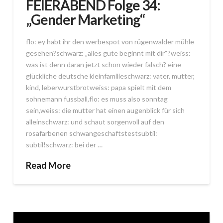
FEIERABEND Folge 34:
„Gender Marketing“
flo: ey habt ihr den werbespot von rügenwalder mühle
gesehen?schwarz: „alles gute beginnt mit dir“?weiss:
was ist denn daran jetzt schon wieder falsch? eine
glückliche deutsche kleinfamilieschwarz: vater, mutter,
kind, leberwurstbrotweiss: papa spielt mit dem
sohnemann fussball,flo: es muss also sonntag
sein,weiss: die mutter hat einen augenblick für sich
alleinschwarz: und schaut sorgenvoll auf den
rosafarbenen schwangeschaftstestsubtil:
subtil!schwarz: bei der …
Read More