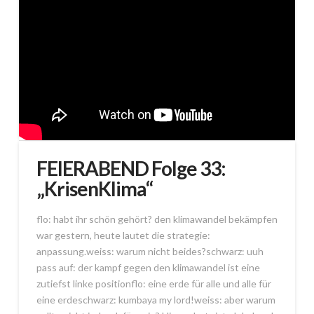
FEIERABEND Folge 33:
„KrisenKlima“
flo: habt ihr schön gehört? den klimawandel bekämpfen
war gestern, heute lautet die strategie:
anpassung.weiss: warum nicht beides?schwarz: uuh
pass auf: der kampf gegen den klimawandel ist eine
zutiefst linke positionflo: eine erde für alle und alle für
eine erdeschwarz: kumbaya my lord!weiss: aber warum