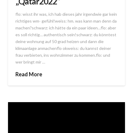
„Qatar2022“
flo: wisst ihr was, ich hab dieses jahr irgendwie gar kein
richtiges wm- gefühl!weiss: hm. was kann man denn da
machen?schwarz: ich hätte da ein paar ideen…flo: aber
es soll richtig… authentisch sein!schwarz: du könntest
deine wohnung auf 50 grad heizen und dann die
klimaanlage anmachenflo okweiss: du kannst deiner
frau verbieten, ins wohnzimmer zu kommen.flo: und
wer bringt mir …
Read More