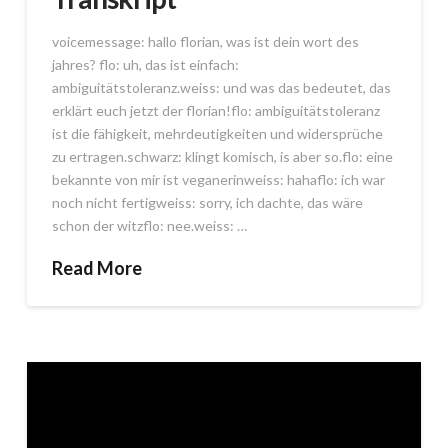
voicemessage: hallo florian, was ist dein wort des
jahres? flo: uh, das ist einfach:
ambiguitätstoleranz.weiss: und was das bedeutet, das
erklärt euch jetzt der florian!flo: ambiguitätstoleranz
ist die fähigkeit, mehrdeutigkeiten und widersprüche
zu ertragen.schwarz: klingt komisch, is aber so.flo: eine
bekannte von mir ist veganerinweiss: hahaflo: ich war
noch nicht fertigweiss: sorry, ich dachte, das wäre
schon der witzflo: nee.weiss: …
Read More