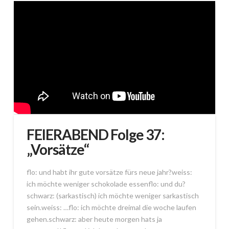
FEIERABEND Folge 37:
„Vorsätze“
flo: und habt ihr gute vorsätze fürs neue jahr?weiss:
ich möchte weniger schokolade essenflo: und du?
schwarz: (sarkastisch) ich möchte weniger sarkastisch
sein.weiss: …flo: ich möchte dreimal die woche laufen
gehen.schwarz: aber heute morgen hats ja