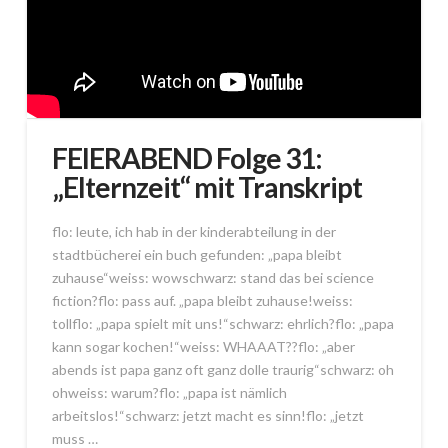
FEIERABEND Folge 31:
„Elternzeit“ mit Transkript
flo: leute, ich hab in der kinderabteilung in der
stadtbücherei ein buch gefunden: „papa bleibt
zuhause“weiss: wowschwarz: stand das bei science
fiction?flo: pass auf. „papa bleibt zuhause!weiss:
tollflo: „papa spielt mit uns!“schwarz: ehrlich?flo: „papa
kann sogar kochen!“weiss: WHAAAT??flo: „aber
abends ist papa ganz oft ganz dolle traurig“schwarz: oh
ohweiss: warum?flo: „papa ist nämlich
arbeitslos!“schwarz: jetzt macht es sinn!flo: „jetzt
muss …