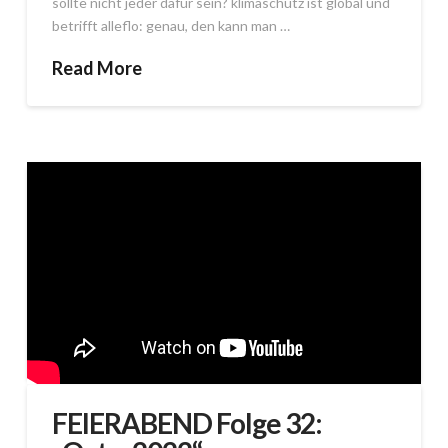
sollte nicht jeder dafür sein? klimaschutz ist global und
betrifft alleflo: genau, den kann man …
Read More
FEIERABEND Folge 32: