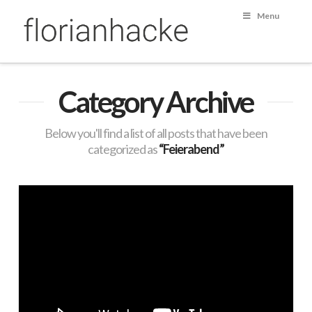
Menu
Category Archive
Below you'll find a list of all posts that have been
categorized as
“Feierabend”