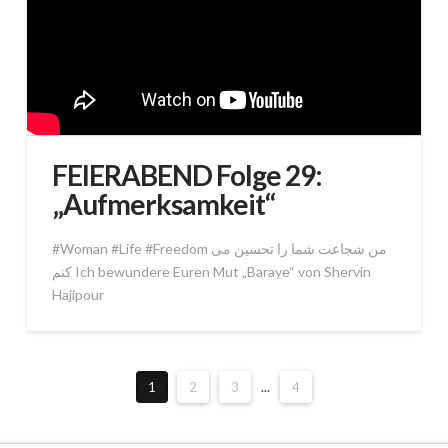
FEIERABEND Folge 29:
„Aufmerksamkeit“
#Woman #Life #Freedom من شجاعت شما را تحسین می
کنم Ich bewundere Euren Mut „Baraye“ von Shervin
Hajipour
1
2
3
...
4